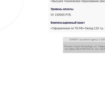
• Высшее техническое образование (жел
Уровень оплаты
От 150000 РУБ
Компенсационный пакет
• Оформление по ТК РФ • Оклад 120 т.р.
EXPERT
recruitment agency © 200
Россия, Санкт-Петербург, ул. Таври
тел./факс (812) 655-64-74, тел. (81