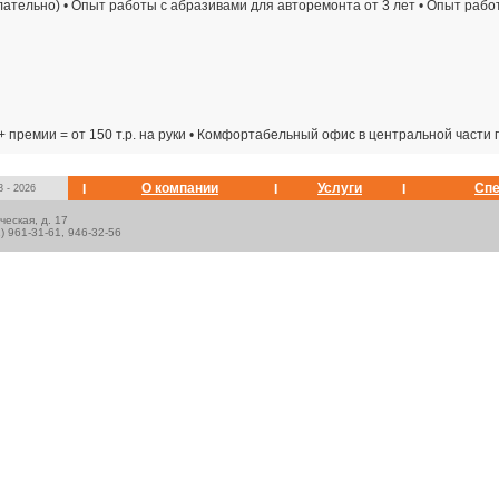
ательно) • Опыт работы с абразивами для авторемонта от 3 лет • Опыт рабо
 + премии = от 150 т.р. на руки • Комфортабельный офис в центральной част
О компании
Услуги
Спе
I
I
I
3 - 2026
ческая, д. 17
2) 961-31-61, 946-32-56