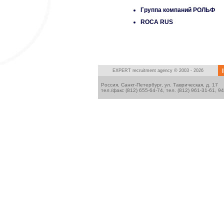
Группа компаний РОЛЬФ
ROCA RUS
I
EXPERT
recruitment agency © 2003 - 2026
Россия, Санкт-Петербург, ул. Таврическая, д. 17
тел./факс (812) 655-64-74, тел. (812) 961-31-61, 9