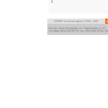
3
I
EXPERT
recruitment agency © 2003 - 2026
Россия, Санкт-Петербург, ул. Таврическая, д. 17
тел./факс (812) 655-64-74, тел. (812) 961-31-61, 9